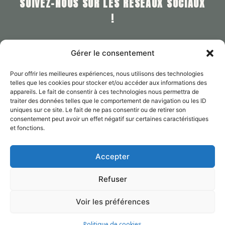
SUIVEZ-NOUS SUR LES RÉSEAUX SOCIAUX
!
Instagram
Vous nous retrouverez sur
ainsi que sur
Gérer le consentement
Facebook.
Pour offrir les meilleures expériences, nous utilisons des technologies
telles que les cookies pour stocker et/ou accéder aux informations des
appareils. Le fait de consentir à ces technologies nous permettra de
traiter des données telles que le comportement de navigation ou les ID
uniques sur ce site. Le fait de ne pas consentir ou de retirer son
Agence
consentement peut avoir un effet négatif sur certaines caractéristiques
Projets
et fonctions.
Contact
Mentions légales
Accepter
Politique de confidentialité
Politique de cookies (UE)
Refuser
Thème WordPress
Copyright © 2026 | Propulsé par
Voir les préférences
Astra
Politique de cookies